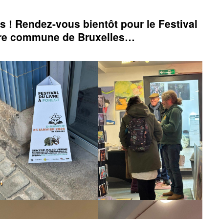
vous
le
us ! Rendez-vous bientôt pour le Festival
12
avril
tre commune de Bruxelles…
à
Saint-
Gilles
!