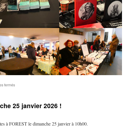
sur
es fermés
Merci
à
toutes
he 25 janvier 2026 !
et
à
tous
!
ortes à FOREST le dimanche 25 janvier à 10h00.
Rendez-