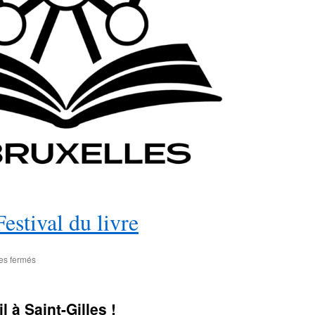
Festival du livre
sur
es fermés
Le
Festival
du
 à Saint-Gilles !
Livre