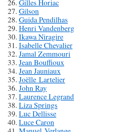
Gilles Horiac
Gilson
Guida Pendilhas
Henri Vandenberg
Ikawa Niragire
Isabelle Chevalier
Jamal Zemmouri
Jean Bouffioux
Jean Jauniaux
Joëlle Lartelier
John Ray
Laurence Legrand
Liza Springs
Luc Dellisse
Luce Caron
Manuel Verlange